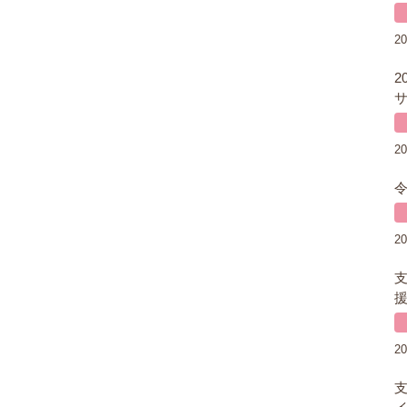
20
2
サ
20
20
援
20