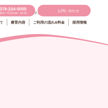
078-224-5055
お問い合わせ
ンスタグラムに日々の様子をUPしています ▶
受付 / 平日9：00～18：00
て
療育内容
ご利用の流れ&料金
採用情報