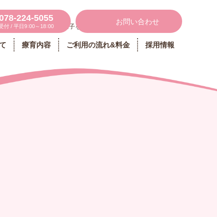
078-224-5055
お問い合わせ
ンスタグラムに日々の様子をUPしています ▶
受付 / 平日9：00～18：00
て
療育内容
ご利用の流れ&料金
採用情報