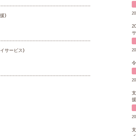
20
援）
2
サ
イサービス）
20
20
援
20